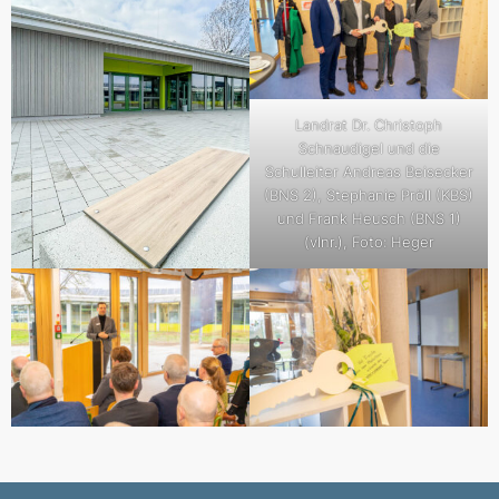
Landrat Dr. Christoph
Schnaudigel und die
Schulleiter Andreas Beisecker
(BNS 2), Stephanie Pröll (KBS)
und Frank Heusch (BNS 1)
(vlnr.), Foto: Heger