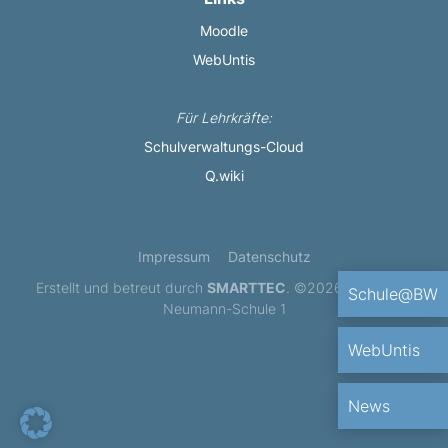
Moodle
WebUntis
Für Lehrkräfte:
Schulverwaltungs-Cloud
Q.wiki
Impressum
Datenschutz
Erstellt und betreut durch
SMARTTEC
. ©2026 Balthasar-
Schule@BW
Neumann-Schule 1
WebUntis
News