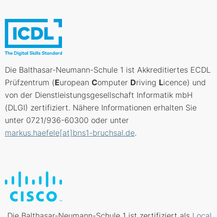
Die Balthasar-Neumann-Schule 1 ist Akkreditiertes ECDL
Prüfzentrum (
E
uropean
C
omputer
D
riving
L
icence) und
von der Dienstleistungsgesellschaft Informatik mbH
(DLGI) zertifiziert. Nähere Informationen erhalten Sie
unter 0721/936-60300 oder unter
markus.haefele[at]bns1-bruchsal.de
.
Die Balthasar-Neumann-Schule 1 ist zertifiziert als
Local