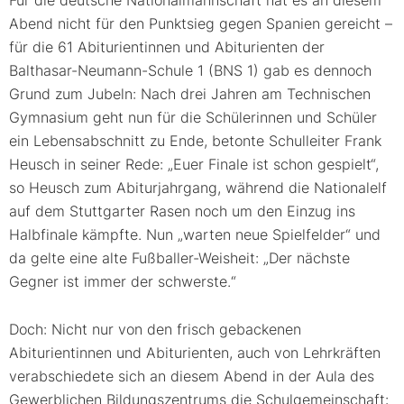
Für die deutsche Nationalmannschaft hat es an diesem
Abend nicht für den Punktsieg gegen Spanien gereicht –
für die 61 Abiturientinnen und Abiturienten der
Balthasar-Neumann-Schule 1 (BNS 1) gab es dennoch
Grund zum Jubeln: Nach drei Jahren am Technischen
Gymnasium geht nun für die Schülerinnen und Schüler
ein Lebensabschnitt zu Ende, betonte Schulleiter Frank
Heusch in seiner Rede: „Euer Finale ist schon gespielt“,
so Heusch zum Abiturjahrgang, während die Nationalelf
auf dem Stuttgarter Rasen noch um den Einzug ins
Halbfinale kämpfte. Nun „warten neue Spielfelder“ und
da gelte eine alte Fußballer-Weisheit: „Der nächste
Gegner ist immer der schwerste.“
Doch: Nicht nur von den frisch gebackenen
Abiturientinnen und Abiturienten, auch von Lehrkräften
verabschiedete sich an diesem Abend in der Aula des
Gewerblichen Bildungszentrums die Schulgemeinschaft: